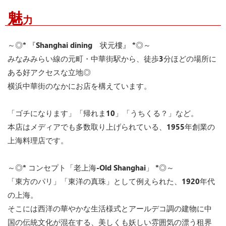
魅
力
～◎* 『Shanghai dining 状元樓』 *◎～
みなみみらい線の元町・中華街駅から、徒歩3分ほどの場所に
ある好アクセスな立地◎
横浜中華街のなかにお店を構えています。
「ゴチになります」「帰れま10」「うちくる？」など。
本店はメディアでも多数取り上げられている、1955年創業の
上海料理店です。
～◎* コンセプト「老上海-Old Shanghai」 *◎～
「東方のパリ」「東洋の真珠」として例えられた、1920年代
の上海。
そこには西洋の華やかな生活様式とアールデコ調の建物に中
国の伝統文化が混在する、美しくも妖しい雰囲気の漂う租界