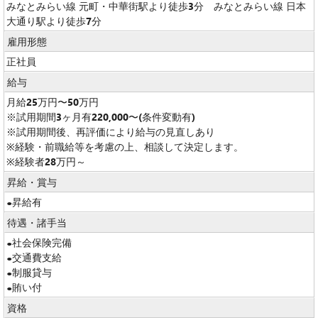
みなとみらい線 元町・中華街駅より徒歩3分 みなとみらい線 日本
大通り駅より徒歩7分
雇用形態
正社員
給与
月給25万円〜50万円
※試用期間3ヶ月有220,000〜(条件変動有)
※試用期間後、再評価により給与の見直しあり
※経験・前職給等を考慮の上、相談して決定します。
※経験者28万円～
昇給・賞与
●昇給有
待遇・諸手当
●社会保険完備
●交通費支給
●制服貸与
●賄い付
資格