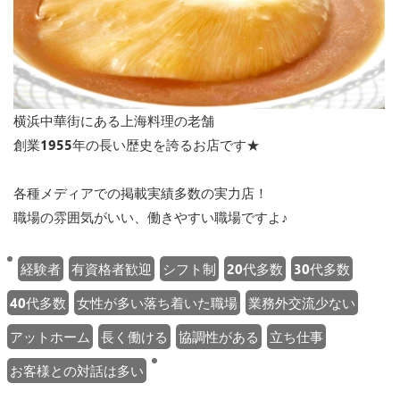
横浜中華街にある上海料理の老舗
創業1955年の長い歴史を誇るお店です★
各種メディアでの掲載実績多数の実力店！
職場の雰囲気がいい、働きやすい職場ですよ♪
経験者
有資格者歓迎
シフト制
20代多数
30代多数
40代多数
女性が多い落ち着いた職場
業務外交流少ない
アットホーム
長く働ける
協調性がある
立ち仕事
お客様との対話は多い